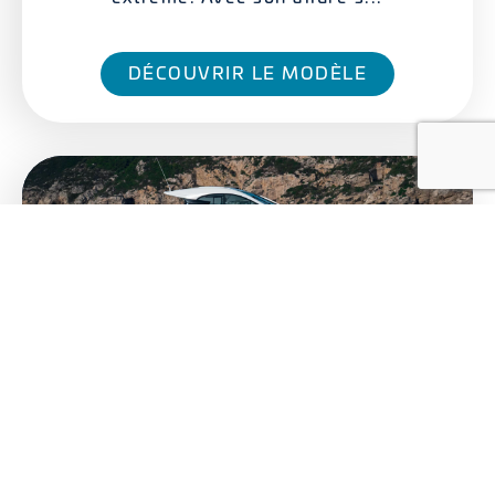
DÉCOUVRIR LE MODÈLE
FLYER 10 SPORT TOP
Le Flyer 10 Sport Top est l'équilibre
parfait entre un grand "Open" et un
"Express Cruiser". Conçu pour ceux qui ne
veulent pas choisir entre sensat...