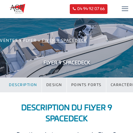
04 94 92 07 66
VENTES
»
FLYER
»
FLYER 9 SPACEDECK
FLYER 9 SPACEDECK
DESCRIPTION
DESIGN
POINTS FORTS
CARACTÉR
DESCRIPTION DU FLYER 9
SPACEDECK