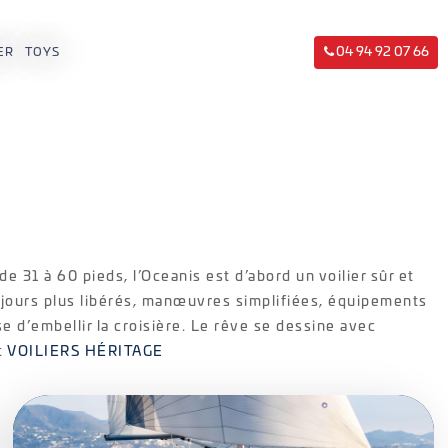
04 94 92 07 66
ER
TOYS
e 31 à 60 pieds, l’Oceanis est d’abord un voilier sûr et
oujours plus libérés, manœuvres simplifiées, équipements
e d’embellir la croisière. Le rêve se dessine avec
et
VOILIERS HÉRITAGE