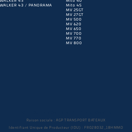
WALKER 43
Mito 40
WALKER 43 / PANORAMA
Mito 45
MV 25GT
MV 27GT
MV 500
MV 620
MV 650
MV 700
MV 770
MV 800
POLITIQUE DE CONFIDENTIALITÉ DES DONNÉES
Raison sociale : AGP TRANSPORT BATEAUX
Identifiant Unique de Producteur (IDU) : FR028032_18HMMD