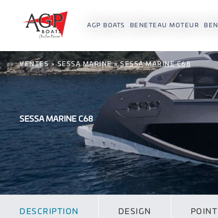
AGP BOATS
BENETEAU MOTEUR
BEN
VENTES
»
SESSA MARINE
»
SESSA MARINE C68
SESSA MARINE C68
DESCRIPTION
DESIGN
POINT