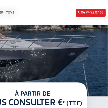
04 94 92 07 66
ER
TOYS
À PARTIR DE
S CONSULTER €
* (T.T.C)