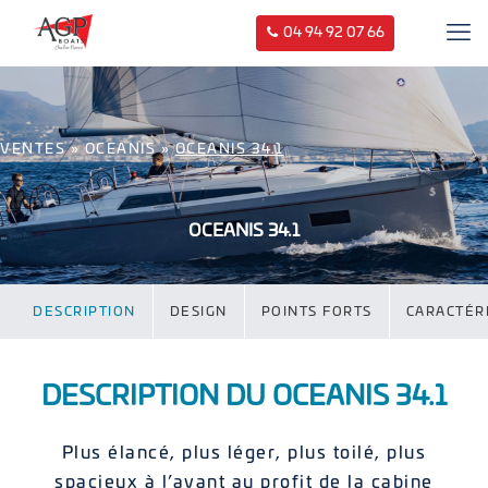
04 94 92 07 66
VENTES
»
OCEANIS
»
OCEANIS 34.1
OCEANIS 34.1
DESCRIPTION
DESIGN
POINTS FORTS
CARACTÉR
DESCRIPTION DU OCEANIS 34.1
Plus élancé, plus léger, plus toilé, plus
spacieux à l’avant au profit de la cabine