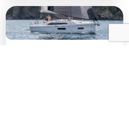
OCEANIS 37.1
Dernier-né de la 7e génération, l’Oceanis
37.1 incarne l’évolution de la gamme avec
des choix écoresponsables et un design
fidèle à l’esp...
DÉCOUVRIR LE MODÈLE