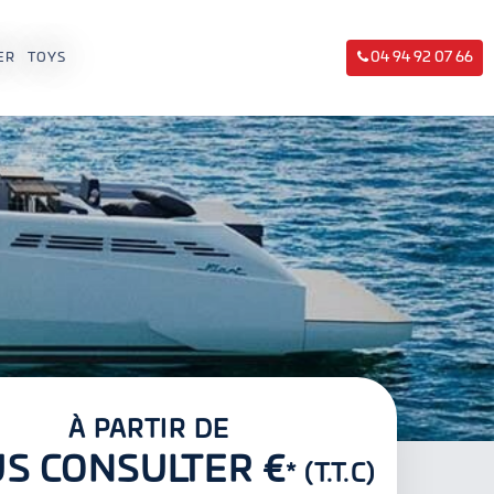
04 94 92 07 66
ER
TOYS
À PARTIR DE
S CONSULTER €
* (T.T.C)