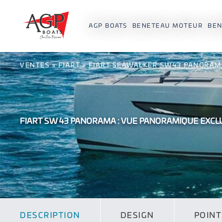
AGP BOATS
BENETEAU MOTEUR
BEN
VENTES
»
FIART
»
FIART SEAWALKER SW43 PANORAM
FIART SW 43 PANORAMA : VUE PANORAMIQUE EXCL
DESCRIPTION
DESIGN
POINT