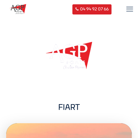
04 94 92 07 66
FIART