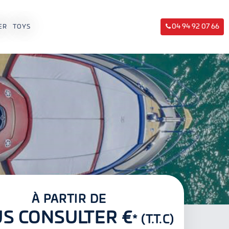
04 94 92 07 66
ER
TOYS
À PARTIR DE
S CONSULTER €
* (T.T.C)