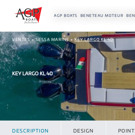
AGP BOATS
BENETEAU MOTEUR
BEN
VENTES
»
SESSA MARINE
»
KEY LARGO KL 40
KEY LARGO KL 40
DESCRIPTION
DESIGN
POINT