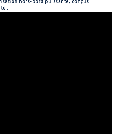
orisation hors-bord puissante, conçus
té .