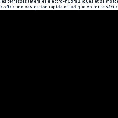
les terrasses latérales électro-hydrauliques et sa mot
r offrir une navigation rapide et ludique en toute sécuri