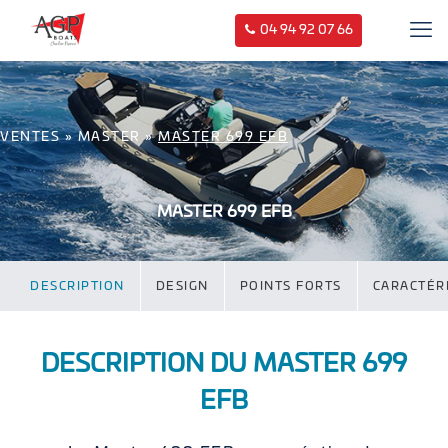
04 94 92 07 66
VENTES
»
MASTER
»
MASTER 699 EFB
MASTER 699 EFB
DESCRIPTION
DESIGN
POINTS FORTS
CARACTÉR
DESCRIPTION DU MASTER 699
EFB